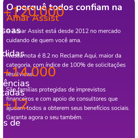
O porquê todos confiam na
+
120.000
Amar Assist
ssoas
A Amar Assist está desde 2012 no mercado
cuidando de quem você ama.
ndidas
Nossa nota é 8,2 no Reclame Aqui, maior da
categoria, com índice de 100% de solicitações
+
14.000
resolvidas.
tências
São famílias protegidas de imprevistos
stadas
+
financeiros e com apoio de consultores que
12
ajudam todos a obterem seus benefícios sociais.
Garanta agora o seu também.
os de